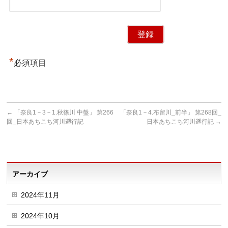
*
必須項目
←
「奈良1－3－1.秋篠川 中盤」 第266
「奈良1－4.布留川_前半」 第268回_
回_日本あちこち河川遡行記
日本あちこち河川遡行記
→
アーカイブ
2024年11月
2024年10月