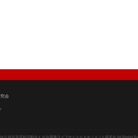
研究会
Ｆ
ght ©
特定非営利活動法人 社会基盤ライフサイクルマネジメント研究会
All Rights R