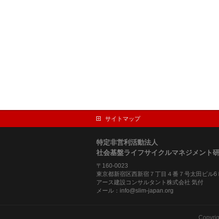
サイトマップ
特定非営利活動法人
社会基盤ライフサイクルマネジメント
〒160-0023
東京都新宿区西新宿７丁目４番７号太田ビル6
アース建設コンサルタント株式会社 気付
メール：info@slim-japan.org
Copyri