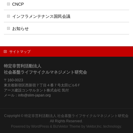
CNCP
インフラメンテナンス国民会議
お知らせ
サイトマップ
特定非営利活動法人
社会基盤ライフサイクルマネジメント研究会
〒160-0023
東京都新宿区西新宿７丁目４番７号太田ビル6Ｆ
アース建設コンサルタント株式会社 気付
メール：info@slim-japan.org
Copyright ©
特定非営利活動法人 社会基盤ライフサイクルマネジメント研究会
All Rights Reserved.
Powered by
WordPress
&
BizVektor Theme
by
Vektor,Inc.
technology.