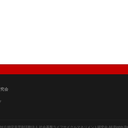
研究会
Ｆ
ght ©
特定非営利活動法人 社会基盤ライフサイクルマネジメント研究会
All Rights R