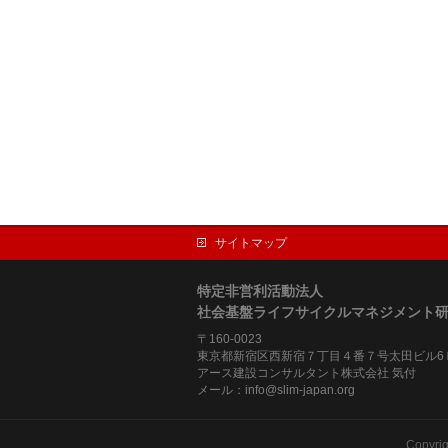
サイトマップ
特定非営利活動法人
社会基盤ライフサイクルマネジメント
〒160-0023
東京都新宿区西新宿７丁目４番７号太田ビル6
アース建設コンサルタント株式会社 気付
メール：info@slim-japan.org
Copyri