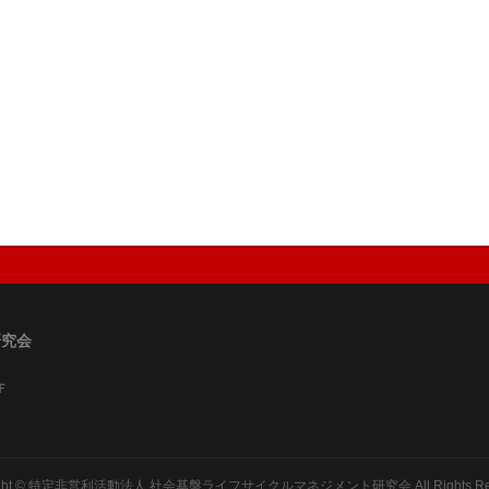
研究会
Ｆ
ght ©
特定非営利活動法人 社会基盤ライフサイクルマネジメント研究会
All Rights R