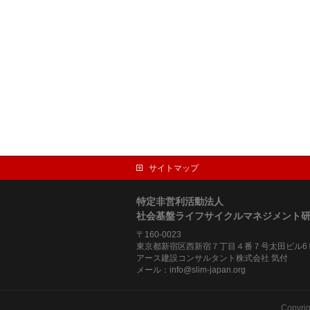
サイトマップ
特定非営利活動法人
社会基盤ライフサイクルマネジメント
〒160-0023
東京都新宿区西新宿７丁目４番７号太田ビル6
アース建設コンサルタント株式会社 気付
メール：info@slim-japan.org
Copyri