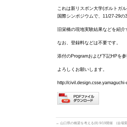
これは新リスボン大学(ポルトガル
国際シンポジウムで、11/27-2
旧栄橋の現地実験結果などを紹介
なお、登録料などは不要です。
添付のProgramおよび下記H
よろしくお願いします。
http://civil.design.csse.yamaguch
←
山口県の橋梁を考える(8) 9/19開催 (会場変