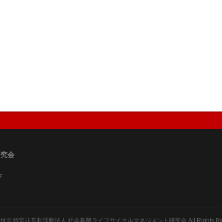
研究会
Ｆ
ght ©
特定非営利活動法人 社会基盤ライフサイクルマネジメント研究会
All Rights R