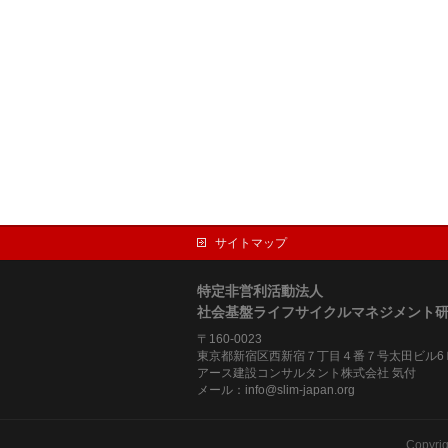
サイトマップ
特定非営利活動法人
社会基盤ライフサイクルマネジメント
〒160-0023
東京都新宿区西新宿７丁目４番７号太田ビル6
アース建設コンサルタント株式会社 気付
メール：info@slim-japan.org
Copyri