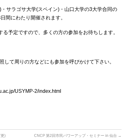
)・サラゴサ大学(スペイン)・山口大学の3大学合同の
9の3日間にわたり開催されます。
する予定ですので、多くの方の参加をお待ちします。
Pを参照して周りの方などにも参加を呼びかけて下さい。
i-u.ac.jp/USYMP-2/index.html
更)
CNCP 第2回市民パワーアップ・セミナー in 仙台
→