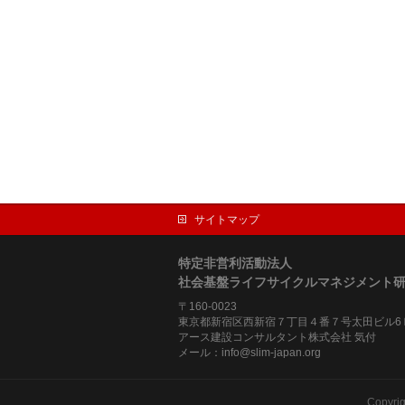
サイトマップ
特定非営利活動法人
社会基盤ライフサイクルマネジメント
〒160-0023
東京都新宿区西新宿７丁目４番７号太田ビル6
アース建設コンサルタント株式会社 気付
メール：info@slim-japan.org
Copyri