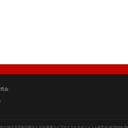
研究会
Ｆ
ght ©
特定非営利活動法人 社会基盤ライフサイクルマネジメント研究会
All Rights R