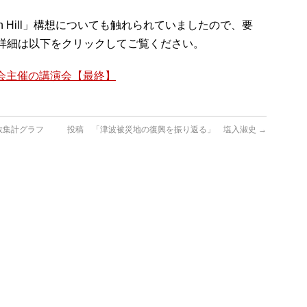
en Hill」構想についても触れられていましたので、要
詳細は以下をクリックしてご覧ください。
協会主催の講演会【最終】
数集計グラフ
投稿 「津波被災地の復興を振り返る」 塩入淑史
→