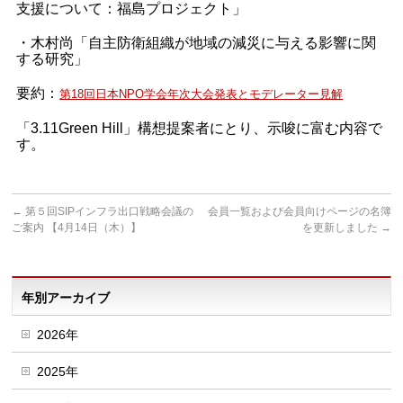
支援について：福島プロジェクト」
・木村尚「自主防衛組織が地域の減災に与える影響に関
する研究」
要約：
第18回日本NPO学会年次大会発表とモデレーター見解
「3.11Green Hill」構想提案者にとり、示唆に富む内容で
す。
←
第５回SIPインフラ出口戦略会議の
会員一覧および会員向けページの名簿
ご案内 【4月14日（木）】
を更新しました
→
年別アーカイブ
2026年
2025年