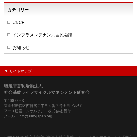
カテゴリー
CNCP
インフラメンテナンス国民会議
お知らせ
サイトマップ
特定非営利活動法人
社会基盤ライフサイクルマネジメント研究会
〒160-0023
東京都新宿区西新宿７丁目４番７号太田ビル6Ｆ
アース建設コンサルタント株式会社 気付
メール：info@slim-japan.org