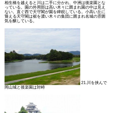
相生橋を越えると川は二手に分かれ、中洲は後楽園とな
っている。園の外周部は高い木々に囲まれ園の中は見え
ない。直ぐ西で天守閣が園を睥睨している。小高い丘に
聳える天守閣は裾を濃い木々の集団に囲まれ名城の雰囲
気を醸している。
21.川を挟んで
岡山城と後楽園は対峙