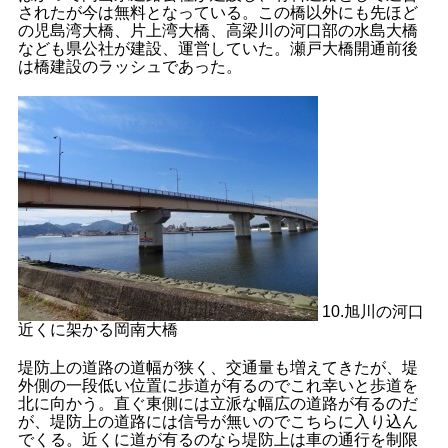
されたが今は無料となっている。この橋以外にも先ほど
の児島湾大橋、片上湾大橋、高梁川の河口部の水島大橋
なども県公社が建設、運営していた。瀬戸大橋開通前後
は橋建設のラッシュであった。
10.旭川の河口
近くに架かる岡南大橋
堤防上の道路の道幅が狭く、交通量も増えてきたが、堤
外側の一段低い位置に歩道が有るのでこれ幸いと歩道を
北に向かう。直ぐ東側には立派な幅広の道路が有るのだ
が、堤防上の道路には信号が無いのでこちらに入り込ん
でくる。近くに道が有るのなら堤防上は車の通行を制限