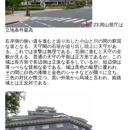
23.岡山県庁は
立地条件最高
右岸側の狭い道を進むと迫り出した小山と川の間の窮屈
な道となる。天守閣の石垣が迫り出し頭上に天守があ
る。これでは攻撃は無理である。北側に進むと天守の全
貌が見える。普通の天守の平面は正方形であるが、この
城は長方形で長辺側は立派な姿をしているが、短辺側は
薄っぺらな貧相な姿である。城は黒色の板壁に覆われ、
その間に白色の漆喰と金色のシャチなどが隅々に立ち、
三色の対比が際立つ。黒い外装から烏城と言われ、姫路
城とは正反対である。