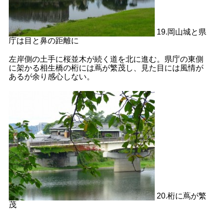
19.岡山城と県
庁は目と鼻の距離に
左岸側の土手に桜並木が続く道を北に進む。県庁の東側
に架かる相生橋の桁には蔦が繁茂し、見た目には風情が
あるが余り感心しない。
20.桁に蔦が繁
茂