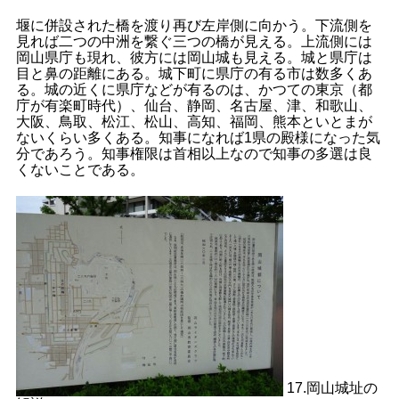
堰に併設された橋を渡り再び左岸側に向かう。下流側を
見れば二つの中洲を繋ぐ三つの橋が見える。上流側には
岡山県庁も現れ、彼方には岡山城も見える。城と県庁は
目と鼻の距離にある。城下町に県庁の有る市は数多くあ
る。城の近くに県庁などが有るのは、かつての東京（都
庁が有楽町時代）、仙台、静岡、名古屋、津、和歌山、
大阪、鳥取、松江、松山、高知、福岡、熊本といとまが
ないくらい多くある。知事になれば1県の殿様になった気
分であろう。知事権限は首相以上なので知事の多選は良
くないことである。
17.岡山城址の