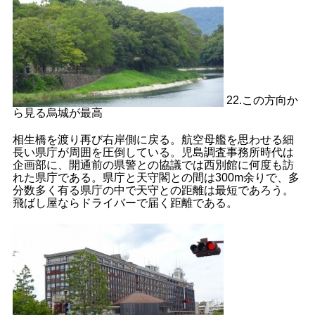
22.この方向か
ら見る烏城が最高
相生橋を渡り再び右岸側に戻る。航空母艦を思わせる細
長い県庁が周囲を圧倒している。児島調査事務所時代は
企画部に、開通前の県警との協議では西別館に何度も訪
れた県庁である。県庁と天守閣との間は300m余りで、多
分数多く有る県庁の中で天守との距離は最短であろう。
飛ばし屋ならドライバーで届く距離である。