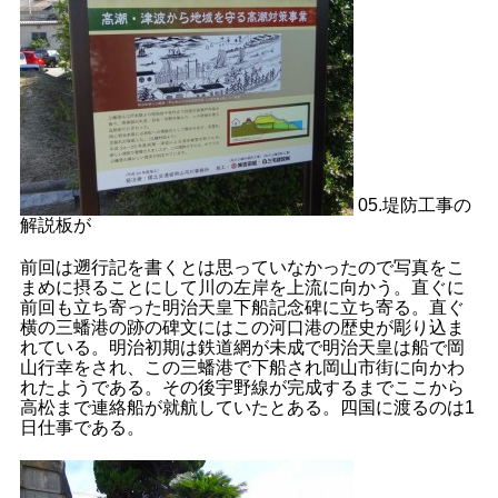
05.堤防工事の
解説板が
前回は遡行記を書くとは思っていなかったので写真をこ
まめに摂ることにして川の左岸を上流に向かう。直ぐに
前回も立ち寄った明治天皇下船記念碑に立ち寄る。直ぐ
横の三蟠港の跡の碑文にはこの河口港の歴史が彫り込ま
れている。明治初期は鉄道網が未成で明治天皇は船で岡
山行幸をされ、この三蟠港で下船され岡山市街に向かわ
れたようである。その後宇野線が完成するまでここから
高松まで連絡船が就航していたとある。四国に渡るのは1
日仕事である。