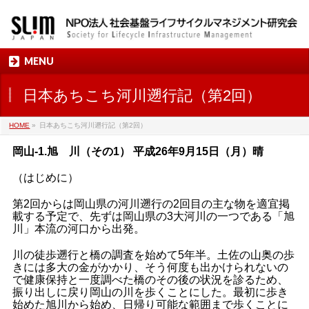
MENU
日本あちこち河川遡行記（第2回）
HOME
»
日本あちこち河川遡行記（第2回）
岡山-1.旭 川（その1） 平成26年9月15日（月）晴
（はじめに）
第2回からは岡山県の河川遡行の2回目の主な物を適宜掲
載する予定で、先ずは岡山県の3大河川の一つである「旭
川」本流の河口から出発。
川の徒歩遡行と橋の調査を始めて5年半。土佐の山奥の歩
きには多大の金がかかり、そう何度も出かけられないの
で健康保持と一度調べた橋のその後の状況を診るため、
振り出しに戻り岡山の川を歩くことにした。最初に歩き
始めた旭川から始め、日帰り可能な範囲まで歩くことに