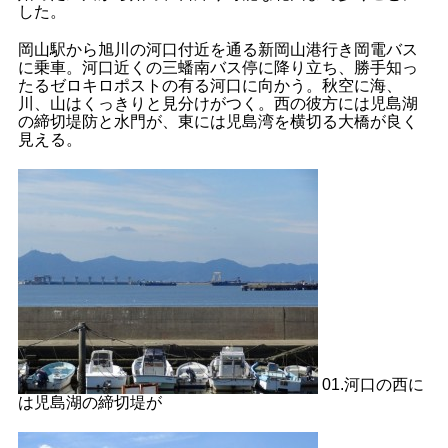
した。
岡山駅から旭川の河口付近を通る新岡山港行き岡電バス
に乗車。河口近くの三蟠南バス停に降り立ち、勝手知っ
たるゼロキロポストの有る河口に向かう。秋空に海、
川、山はくっきりと見分けがつく。西の彼方には児島湖
の締切堤防と水門が、東には児島湾を横切る大橋が良く
見える。
01.河口の西に
は児島湖の締切堤が