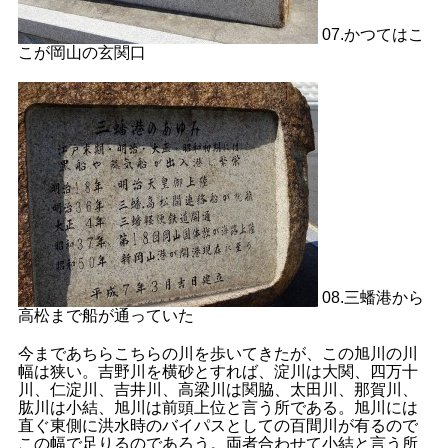
07.かつてはこ
こが岡山の玄関口
08.三蟠港から
高松まで船が通っていた
今まであちらこちらの川を歩いてきたが、この旭川の川
幅は狭い。吉野川を横砂とすれば、淀川は大関、四万十
川、仁淀川、吉井川、高梁川は関脇、太田川、那賀川、
肱川は小結、旭川は前頭上位と言う所である。旭川には
直ぐ東側に洪水時のバイパスとしての百間川が有るので
この幅で足りるのであろう。両者合わせて小結と言う所