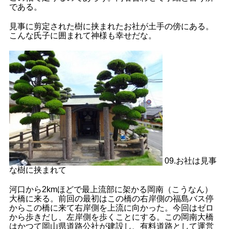
である。
見事に剪定された樹に挟まれたお社が土手の傍にある。
こんな氏子に囲まれて神様も幸せだな。
09.お社は見事
な樹に挟まれて
河口から2kmほどで最上流部に架かる岡南（こうなん）
大橋に来る。前回の最初はこの橋の右岸側の福島バス停
からこの橋に来て右岸側を上流に向かった。今回はゼロ
から歩きだし、左岸側を歩くことにする。この岡南大橋
はかつて岡山県道路公社が建設し、有料道路として運営